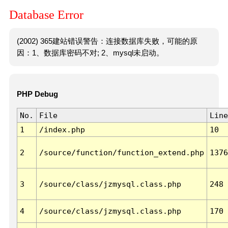
Database Error
(2002) 365建站错误警告：连接数据库失败，可能的原
因：1、数据库密码不对; 2、mysql未启动。
PHP Debug
No.
File
Line
1
/index.php
10
2
/source/function/function_extend.php
1376
3
/source/class/jzmysql.class.php
248
4
/source/class/jzmysql.class.php
170